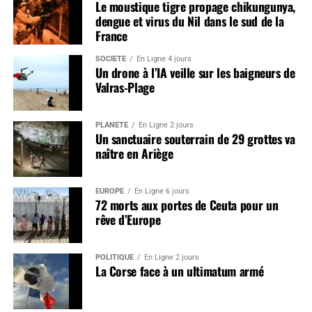
Le moustique tigre propage chikungunya,
dengue et virus du Nil dans le sud de la
France
SOCIÉTÉ
En Ligne 4 jours
Un drone à l’IA veille sur les baigneurs de
Valras-Plage
PLANÈTE
En Ligne 2 jours
Un sanctuaire souterrain de 29 grottes va
naître en Ariège
EUROPE
En Ligne 6 jours
72 morts aux portes de Ceuta pour un
rêve d’Europe
POLITIQUE
En Ligne 2 jours
La Corse face à un ultimatum armé