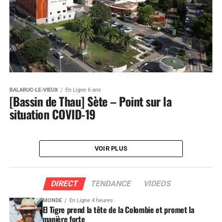
BALARUC-LE-VIEUX
En Ligne 6 ans
[Bassin de Thau] Sète – Point sur la
situation COVID-19
VOIR PLUS
DIRECT
TENDANCE
VIDEOS
MONDE
En Ligne 4 heures
El Tigre prend la tête de la Colombie et promet la
manière forte