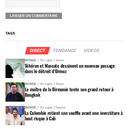
TAGS
DIRECT
TENDANCE
VIDEOS
MONDE
En Ligne 1 heure
Téhéran et Mascate dessinent un nouveau passage
dans le détroit d’Ormuz
MONDE
En Ligne 1 heure
Le maître de la Birmanie tente son grand retour à
Bangkok
MONDE
En Ligne 7 heures
La Colombie retient son souffle avant une investiture à
haut risque à Cali