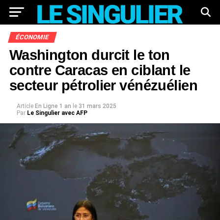
ÉCONOMIE
Washington durcit le ton
contre Caracas en ciblant le
secteur pétrolier vénézuélien
Article
En Ligne 1 an
le
31 mars 2025
Par
Le Singulier avec AFP