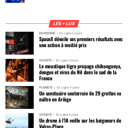
LES + LUS
ÉCONOMIE
En Ligne 6 jours
SpaceX dévoile ses premiers résultats avec
une action à moitié prix
SOCIÉTÉ
En Ligne 4 jours
Le moustique tigre propage chikungunya,
dengue et virus du Nil dans le sud de la
France
PLANÈTE
En Ligne 4 jours
Un sanctuaire souterrain de 29 grottes va
naître en Ariège
SOCIÉTÉ
En Ligne 6 jours
Un drone à l’IA veille sur les baigneurs de
Valras-Plage