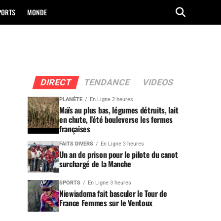
PORTS
MONDE
DIRECT
TENDANCE
VIDEOS
PLANÈTE
En Ligne 2 heures
Maïs au plus bas, légumes détruits, lait
en chute, l’été bouleverse les fermes
françaises
FAITS DIVERS
En Ligne 3 heures
Un an de prison pour le pilote du canot
surchargé de la Manche
SPORTS
En Ligne 3 heures
Niewiadoma fait basculer le Tour de
France Femmes sur le Ventoux