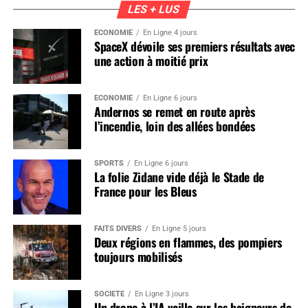
LES + LUS
ÉCONOMIE
En Ligne 4 jours
SpaceX dévoile ses premiers résultats avec
une action à moitié prix
ÉCONOMIE
En Ligne 6 jours
Andernos se remet en route après
l’incendie, loin des allées bondées
SPORTS
En Ligne 6 jours
La folie Zidane vide déjà le Stade de
France pour les Bleus
FAITS DIVERS
En Ligne 5 jours
Deux régions en flammes, des pompiers
toujours mobilisés
SOCIÉTÉ
En Ligne 3 jours
Un drone à l’IA veille sur les baigneurs de