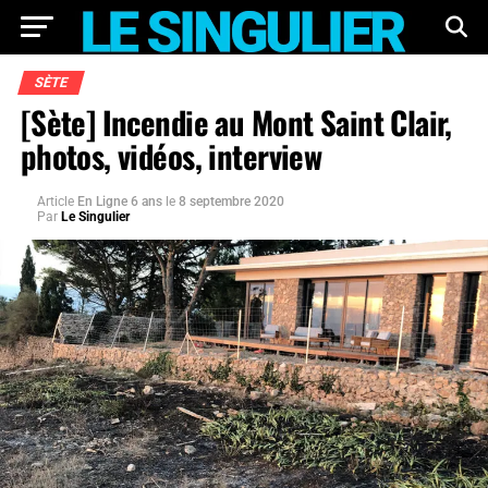
SÈTE
[Sète] Incendie au Mont Saint Clair,
photos, vidéos, interview
Article
En Ligne 6 ans
le
8 septembre 2020
Par
Le Singulier