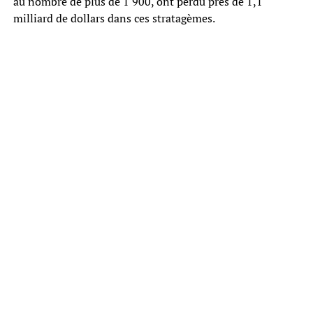
au nombre de plus de 1 900, ont perdu près de 1,1
milliard de dollars dans ces stratagèmes.