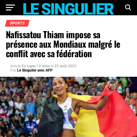
SPORTS
Nafissatou Thiam impose sa
présence aux Mondiaux malgré le
conflit avec sa fédération
Article
En Ligne 12 mois
le
22 août 2025
Par
Le Singulier avec AFP