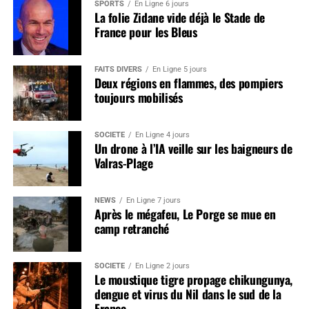
SPORTS
En Ligne 6 jours
La folie Zidane vide déjà le Stade de
France pour les Bleus
FAITS DIVERS
En Ligne 5 jours
Deux régions en flammes, des pompiers
toujours mobilisés
SOCIÉTÉ
En Ligne 4 jours
Un drone à l’IA veille sur les baigneurs de
Valras-Plage
NEWS
En Ligne 7 jours
Après le mégafeu, Le Porge se mue en
camp retranché
SOCIÉTÉ
En Ligne 2 jours
Le moustique tigre propage chikungunya,
dengue et virus du Nil dans le sud de la
France