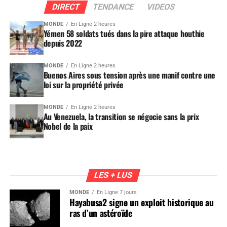
DIRECT
TENDANCE
VIDEOS
MONDE
En Ligne 2 heures
Yémen 58 soldats tués dans la pire attaque houthie
depuis 2022
MONDE
En Ligne 2 heures
Buenos Aires sous tension après une manif contre une
loi sur la propriété privée
MONDE
En Ligne 2 heures
Au Venezuela, la transition se négocie sans la prix
Nobel de la paix
LES + LUS
MONDE
En Ligne 7 jours
Hayabusa2 signe un exploit historique au
ras d’un astéroïde