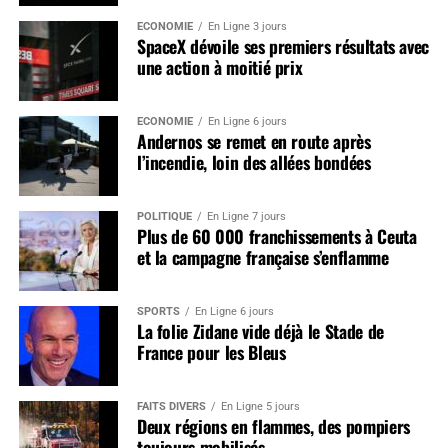
ÉCONOMIE
En Ligne 3 jours
SpaceX dévoile ses premiers résultats avec
une action à moitié prix
ÉCONOMIE
En Ligne 6 jours
Andernos se remet en route après
l’incendie, loin des allées bondées
POLITIQUE
En Ligne 7 jours
Plus de 60 000 franchissements à Ceuta
et la campagne française s’enflamme
SPORTS
En Ligne 6 jours
La folie Zidane vide déjà le Stade de
France pour les Bleus
FAITS DIVERS
En Ligne 5 jours
Deux régions en flammes, des pompiers
toujours mobilisés