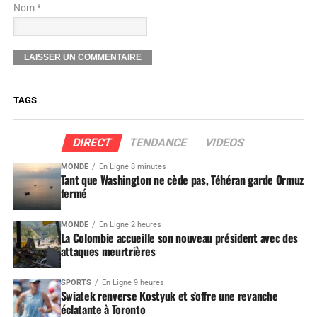
Nom *
TAGS
DIRECT
TENDANCE
VIDEOS
MONDE
En Ligne 8 minutes
Tant que Washington ne cède pas, Téhéran garde Ormuz
fermé
MONDE
En Ligne 2 heures
La Colombie accueille son nouveau président avec des
attaques meurtrières
SPORTS
En Ligne 9 heures
Swiatek renverse Kostyuk et s’offre une revanche
éclatante à Toronto