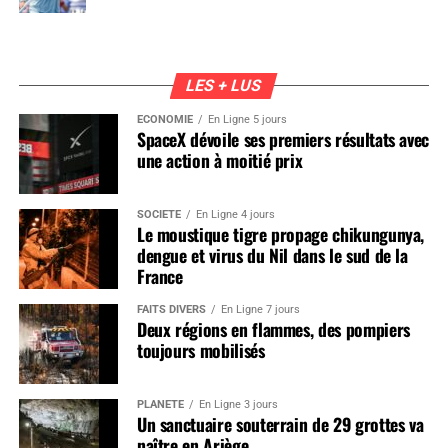
LES + LUS
ÉCONOMIE
En Ligne 5 jours
SpaceX dévoile ses premiers résultats avec
une action à moitié prix
SOCIÉTÉ
En Ligne 4 jours
Le moustique tigre propage chikungunya,
dengue et virus du Nil dans le sud de la
France
FAITS DIVERS
En Ligne 7 jours
Deux régions en flammes, des pompiers
toujours mobilisés
PLANÈTE
En Ligne 3 jours
Un sanctuaire souterrain de 29 grottes va
naître en Ariège