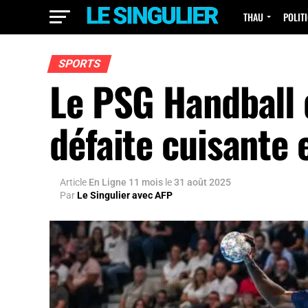
THAU
POLIT
SPORTS
Le PSG Handball 
défaite cuisante
Article
En Ligne 11 mois
le
31 août 2025
Par
Le Singulier avec AFP