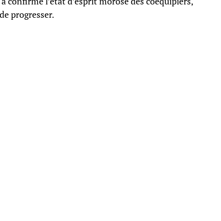
a confirmé l’état d’esprit morose des coéquipiers,
 de progresser.