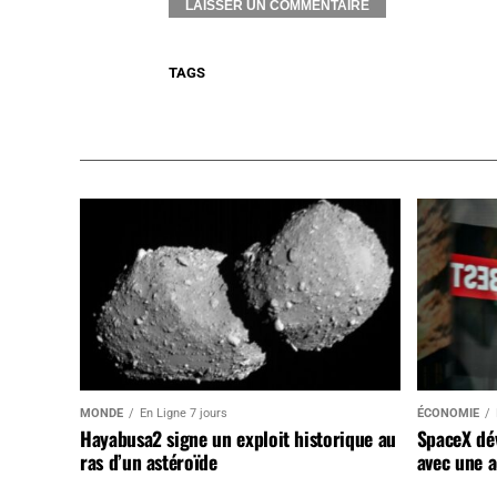
TAGS
MONDE
En Ligne 7 jours
ÉCONOMIE
Hayabusa2 signe un exploit historique au
SpaceX dév
ras d’un astéroïde
avec une a