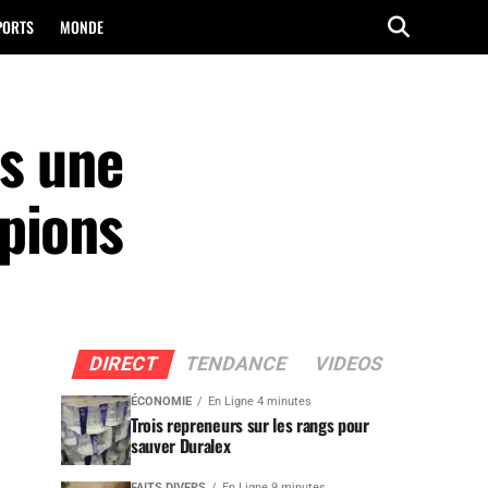
PORTS
MONDE
s une
pions
DIRECT
TENDANCE
VIDEOS
ÉCONOMIE
En Ligne 4 minutes
Trois repreneurs sur les rangs pour
sauver Duralex
FAITS DIVERS
En Ligne 9 minutes