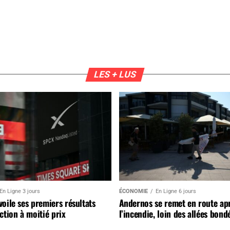
LES + LUS
En Ligne 3 jours
ÉCONOMIE
En Ligne 6 jours
oile ses premiers résultats
Andernos se remet en route ap
ction à moitié prix
l’incendie, loin des allées bond