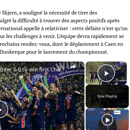
Skjern, a souligné la nécessité de tirer des
ré la difficulté à trouver des aspects positifs après
national appelle à relativiser : cette défaite n’est qu’un
ur les challenges à venir. L’équipe devra rapidement se
prochains rendez-vous, dont le déplacement à Caen en
e Dunkerque pour le lancement du championnat.
×
×
Dominant PSG demolished Inter 5-0 to win first Champions League title
Play 
Now Playing
Play