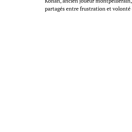
Konan, ancien joueur montpelliérain, 
partagés entre frustration et volonté