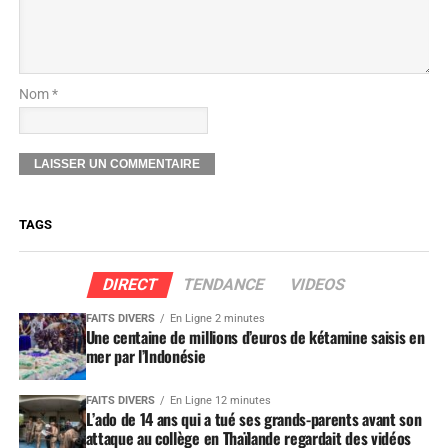
Nom *
TAGS
DIRECT
TENDANCE
VIDEOS
FAITS DIVERS
En Ligne 2 minutes
Une centaine de millions d’euros de kétamine saisis en
mer par l’Indonésie
FAITS DIVERS
En Ligne 12 minutes
L’ado de 14 ans qui a tué ses grands-parents avant son
attaque au collège en Thaïlande regardait des vidéos