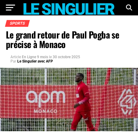
SPORTS
Le grand retour de Paul Pogba se
précise à Monaco
Article
En Ligne 9 mois
le
30 octobre 2025
Par
Le Singulier avec AFP