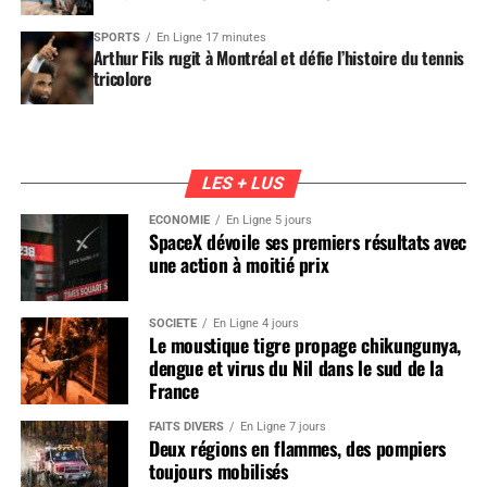
SPORTS
En Ligne 17 minutes
Arthur Fils rugit à Montréal et défie l’histoire du tennis
tricolore
LES + LUS
ÉCONOMIE
En Ligne 5 jours
SpaceX dévoile ses premiers résultats avec
une action à moitié prix
SOCIÉTÉ
En Ligne 4 jours
Le moustique tigre propage chikungunya,
dengue et virus du Nil dans le sud de la
France
FAITS DIVERS
En Ligne 7 jours
Deux régions en flammes, des pompiers
toujours mobilisés