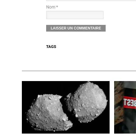
Nom *
TAGS