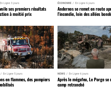
En Ligne 3 jours
ÉCONOMIE
En Ligne 6 jours
oile ses premiers résultats
Andernos se remet en route ap
ction à moitié prix
l’incendie, loin des allées bond
En Ligne 5 jours
NEWS
En Ligne 6 jours
ons en flammes, des pompiers
Après le mégafeu, Le Porge se
obilisés
camp retranché