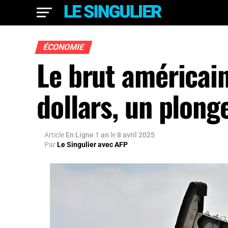
ÉCONOMIE
Le brut américain
dollars, un plong
Article
En Ligne 1 an
le
8 avril 2025
Par
Le Singulier avec AFP