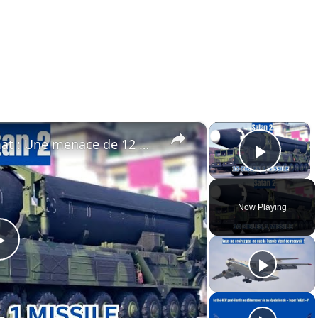
×
×
Le missile russe RS-28 Sarmat : Une menace de 12 minutes pour la stabilité occidentale
Play 
Now Playing
Play
Video