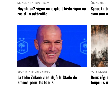
MONDE
En Ligne 7 jours
ÉCONOMIE
Hayabusa2 signe un exploit historique au
SpaceX dév
ras d’un astéroïde
avec une a
SPORTS
En Ligne 6 jours
FAITS DIVERS
La folie Zidane vide déjà le Stade de
Deux régi
France pour les Bleus
toujours m