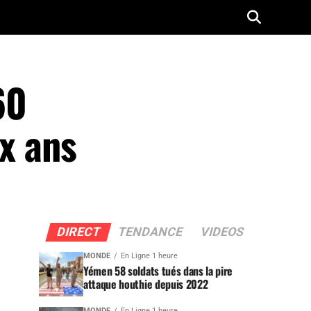
60
ux ans
DIRECT
TENDANCE
VIDEOS
MONDE
En Ligne 1 heure
Yémen 58 soldats tués dans la pire
attaque houthie depuis 2022
MONDE
En Ligne 1 heure