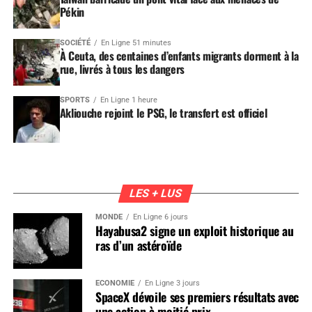
Pékin
SOCIÉTÉ
En Ligne 51 minutes
À Ceuta, des centaines d’enfants migrants dorment à la
rue, livrés à tous les dangers
SPORTS
En Ligne 1 heure
Akliouche rejoint le PSG, le transfert est officiel
LES + LUS
MONDE
En Ligne 6 jours
Hayabusa2 signe un exploit historique au
ras d’un astéroïde
ÉCONOMIE
En Ligne 3 jours
SpaceX dévoile ses premiers résultats avec
une action à moitié prix