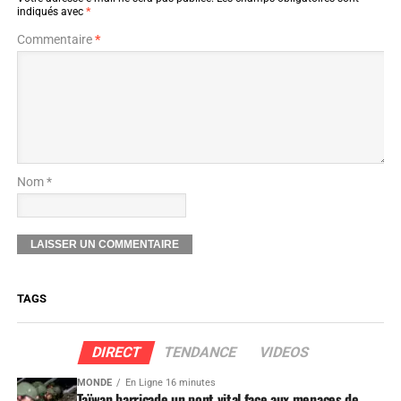
indiqués avec
*
Commentaire
*
Nom *
TAGS
DIRECT
TENDANCE
VIDEOS
MONDE
En Ligne 16 minutes
Taïwan barricade un pont vital face aux menaces de