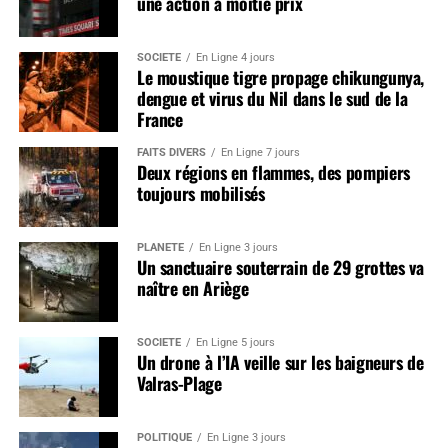
une action à moitié prix
SOCIÉTÉ
En Ligne 4 jours
Le moustique tigre propage chikungunya,
dengue et virus du Nil dans le sud de la
France
FAITS DIVERS
En Ligne 7 jours
Deux régions en flammes, des pompiers
toujours mobilisés
PLANÈTE
En Ligne 3 jours
Un sanctuaire souterrain de 29 grottes va
naître en Ariège
SOCIÉTÉ
En Ligne 5 jours
Un drone à l’IA veille sur les baigneurs de
Valras-Plage
POLITIQUE
En Ligne 3 jours