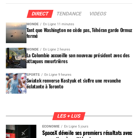
DIRECT
TENDANCE
VIDEOS
MONDE
En Ligne 11 minutes
Tant que Washington ne cède pas, Téhéran garde Ormuz
fermé
MONDE
En Ligne 2 heures
La Colombie accueille son nouveau président avec des
attaques meurtrières
SPORTS
En Ligne 9 heures
Swiatek renverse Kostyuk et s’offre une revanche
éclatante à Toronto
LES + LUS
ÉCONOMIE
En Ligne 5 jours
SpaceX dévoile ses premiers résultats avec