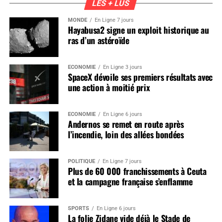
LES + LUS
MONDE
En Ligne 7 jours
Hayabusa2 signe un exploit historique au
ras d’un astéroïde
ÉCONOMIE
En Ligne 3 jours
SpaceX dévoile ses premiers résultats avec
une action à moitié prix
ÉCONOMIE
En Ligne 6 jours
Andernos se remet en route après
l’incendie, loin des allées bondées
POLITIQUE
En Ligne 7 jours
Plus de 60 000 franchissements à Ceuta
et la campagne française s’enflamme
SPORTS
En Ligne 6 jours
La folie Zidane vide déjà le Stade de