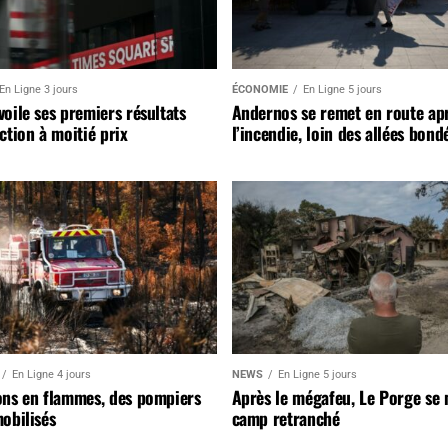
En Ligne 3 jours
ÉCONOMIE
En Ligne 5 jours
oile ses premiers résultats
Andernos se remet en route ap
ction à moitié prix
l’incendie, loin des allées bond
En Ligne 4 jours
NEWS
En Ligne 5 jours
ons en flammes, des pompiers
Après le mégafeu, Le Porge se
obilisés
camp retranché