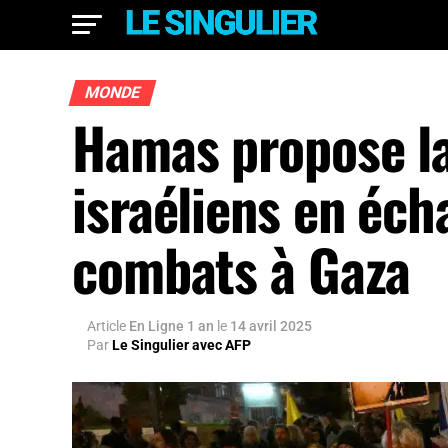
MONDE
Hamas propose la
israéliens en éch
combats à Gaza
Article
En Ligne 1 an
le
14 avril 2025
Par
Le Singulier avec AFP