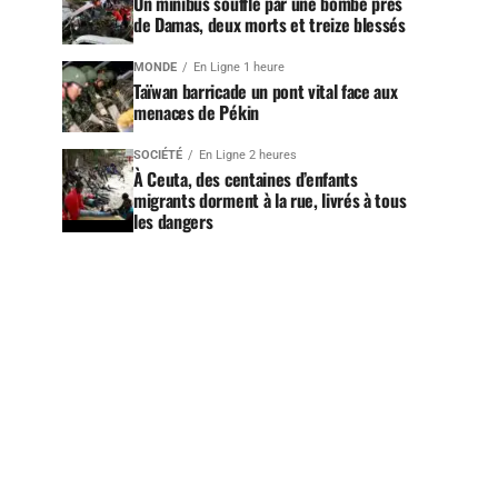
Un minibus soufflé par une bombe près
de Damas, deux morts et treize blessés
MONDE
En Ligne 1 heure
Taïwan barricade un pont vital face aux
menaces de Pékin
SOCIÉTÉ
En Ligne 2 heures
À Ceuta, des centaines d’enfants
migrants dorment à la rue, livrés à tous
les dangers