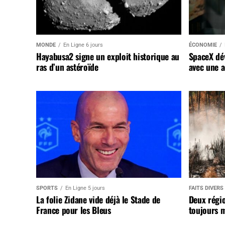
MONDE
En Ligne 6 jours
ÉCONOMIE
Hayabusa2 signe un exploit historique au
SpaceX dév
ras d’un astéroïde
avec une a
SPORTS
En Ligne 5 jours
FAITS DIVERS
La folie Zidane vide déjà le Stade de
Deux régi
France pour les Bleus
toujours m