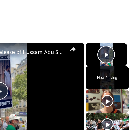
×
×
Protests in Paris, Gaza for release of Hussam Abu Safia
Play 
Now Playing
Play
Video