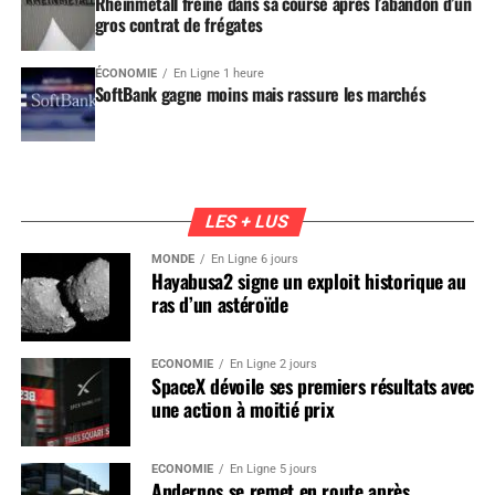
Rheinmetall freiné dans sa course après l’abandon d’un
gros contrat de frégates
ÉCONOMIE
En Ligne 1 heure
SoftBank gagne moins mais rassure les marchés
LES + LUS
MONDE
En Ligne 6 jours
Hayabusa2 signe un exploit historique au
ras d’un astéroïde
ÉCONOMIE
En Ligne 2 jours
SpaceX dévoile ses premiers résultats avec
une action à moitié prix
ÉCONOMIE
En Ligne 5 jours
Andernos se remet en route après