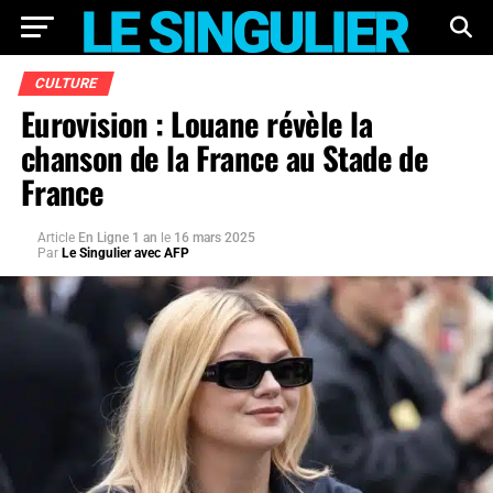
CULTURE
Eurovision : Louane révèle la
chanson de la France au Stade de
France
Article
En Ligne 1 an
le
16 mars 2025
Par
Le Singulier avec AFP