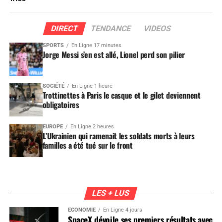
DIRECT
TENDANCE
VIDEOS
SPORTS
En Ligne 17 minutes
Jorge Messi s’en est allé, Lionel perd son pilier
SOCIÉTÉ
En Ligne 1 heure
Trottinettes à Paris le casque et le gilet deviennent
obligatoires
EUROPE
En Ligne 2 heures
L’Ukrainien qui ramenait les soldats morts à leurs
familles a été tué sur le front
LES + LUS
ÉCONOMIE
En Ligne 4 jours
SpaceX dévoile ses premiers résultats avec