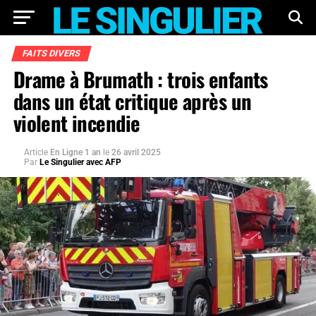
FAITS DIVERS
Drame à Brumath : trois enfants
dans un état critique après un
violent incendie
Article
En Ligne 1 an
le
26 avril 2025
Par
Le Singulier avec AFP