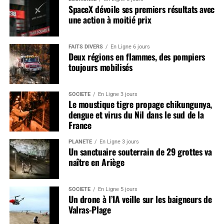
SpaceX dévoile ses premiers résultats avec
une action à moitié prix
FAITS DIVERS
En Ligne 6 jours
Deux régions en flammes, des pompiers
toujours mobilisés
SOCIÉTÉ
En Ligne 3 jours
Le moustique tigre propage chikungunya,
dengue et virus du Nil dans le sud de la
France
PLANÈTE
En Ligne 3 jours
Un sanctuaire souterrain de 29 grottes va
naître en Ariège
SOCIÉTÉ
En Ligne 5 jours
Un drone à l’IA veille sur les baigneurs de
Valras-Plage