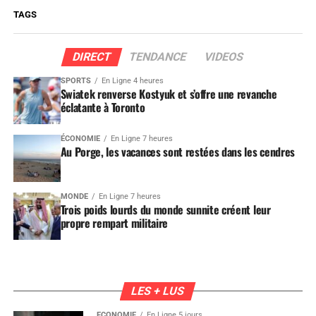
TAGS
DIRECT
TENDANCE
VIDEOS
SPORTS
En Ligne 4 heures
Swiatek renverse Kostyuk et s’offre une revanche
éclatante à Toronto
ÉCONOMIE
En Ligne 7 heures
Au Porge, les vacances sont restées dans les cendres
MONDE
En Ligne 7 heures
Trois poids lourds du monde sunnite créent leur
propre rempart militaire
LES + LUS
ÉCONOMIE
En Ligne 5 jours