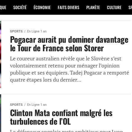
IQUE
SOCIÉTÉ
ÉCONOMIE
FAITS DIVERS
PLANÈTE
CULTURE
S
SPORTS
En Ligne 1 an
Pogacar aurait pu dominer davantage
le Tour de France selon Storer
Le coureur australien révèle que le Slovène s’est
volontairement retenu pour ménager l’opinion
publique et ses équipiers. Tadej Pogacar a remporté
quatre étapes lors du dernier...
SPORTS
En Ligne 1 an
Clinton Mata confiant malgré les
turbulences de l’OL
Le défenseur angolais reste ambitieux pour Lyon,