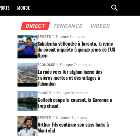
PORTS
MONDE
DIRECT
TENDANCE
VIDEOS
SPORTS
En Ligne 9 minutes
Sabalenka s’effondre à Toronto, la reine
du circuit inquiète à quinze jours de l’US
Open
ÉCONOMIE
En Ligne 24 minutes
La ruée vers l’or afghan laisse des
rivières mortes et des villages à
l’abandon
PLANÈTE
En Ligne 34 minutes
Golfech coupe le courant, la Garonne a
trop chaud
SPORTS
En Ligne 49 minutes
Arthur Fils continue son sans-faute à
Montréal