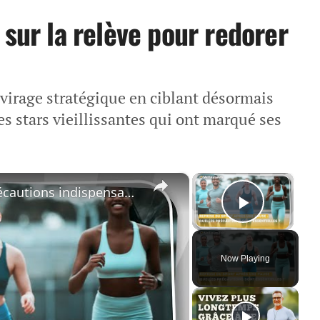
 sur la relève pour redorer
irage stratégique en ciblant désormais
es stars vieillissantes qui ont marqué ses
×
×
🏋️‍♀️⏳ Reprise du sport : Quelles précautions indispensables ?
Play Vi
Now Playing
ay