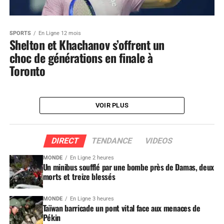
SPORTS
En Ligne 12 mois
Shelton et Khachanov s’offrent un
choc de générations en finale à
Toronto
VOIR PLUS
DIRECT
TENDANCE
VIDEOS
MONDE
En Ligne 2 heures
Un minibus soufflé par une bombe près de Damas, deux
morts et treize blessés
MONDE
En Ligne 3 heures
Taïwan barricade un pont vital face aux menaces de
Pékin