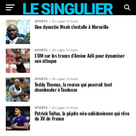
SPORTS
En Ligne 12 mois
Une dynastie Weah s’installe à Marseille
SPORTS
En Ligne 12 mois
L’OM sur les traces d’Amine Adli pour dynamiser
son attaque
SPORTS
En Ligne 12 mois
Teddy Thomas, la recrue qui pourrait tout
chambouler à Toulouse
SPORTS
En Ligne 12 mois
Patrick Tuifua, la pépite néo-calédonienne qui rêve
du XV de France