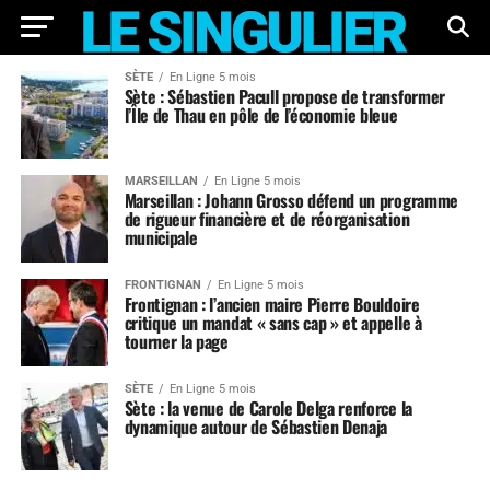
SÈTE
En Ligne 5 mois
Sète : Sébastien Pacull propose de transformer
l’Île de Thau en pôle de l’économie bleue
MARSEILLAN
En Ligne 5 mois
Marseillan : Johann Grosso défend un programme
de rigueur financière et de réorganisation
municipale
FRONTIGNAN
En Ligne 5 mois
Frontignan : l’ancien maire Pierre Bouldoire
critique un mandat « sans cap » et appelle à
tourner la page
SÈTE
En Ligne 5 mois
Sète : la venue de Carole Delga renforce la
dynamique autour de Sébastien Denaja