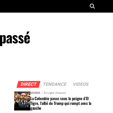
 passé
DIRECT
TENDANCE
VIDEOS
MONDE
En Ligne 4 heures
La Colombie passe sous la poigne d’El
Tigre, l’allié de Trump qui rompt avec la
gauche