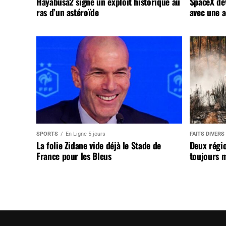
Hayabusa2 signe un exploit historique au
SpaceX dév
ras d’un astéroïde
avec une a
SPORTS
En Ligne 5 jours
FAITS DIVERS
La folie Zidane vide déjà le Stade de
Deux régi
France pour les Bleus
toujours m