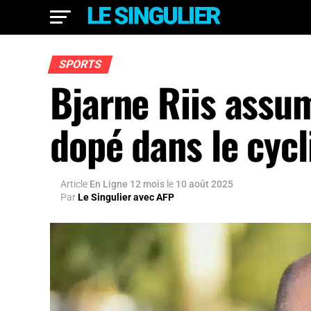
SPORTS
Bjarne Riis assu
dopé dans le cyc
Article
En Ligne 12 mois
le
10 août 2025
Par
Le Singulier avec AFP