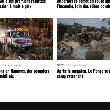
oile ses premiers résultats
Andernos se remet en route ap
ction à moitié prix
l’incendie, loin des allées bond
En Ligne 4 jours
NEWS
En Ligne 6 jours
ons en flammes, des pompiers
Après le mégafeu, Le Porge se
obilisés
camp retranché