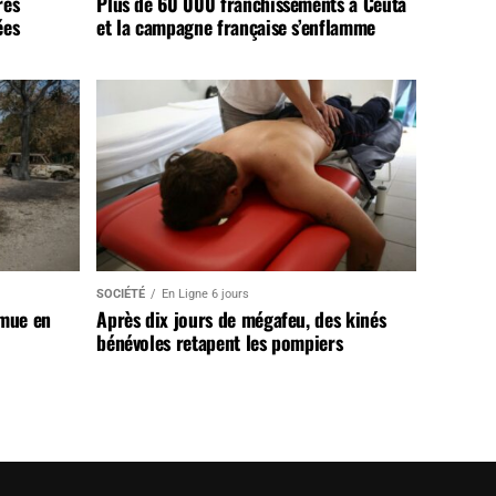
rès
Plus de 60 000 franchissements à Ceuta
ées
et la campagne française s’enflamme
SOCIÉTÉ
En Ligne 6 jours
 mue en
Après dix jours de mégafeu, des kinés
bénévoles retapent les pompiers