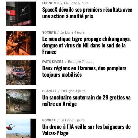
ÉCONOMIE
En Ligne 5 jours
SpaceX dévoile ses premiers résultats avec
une action à moitié prix
SOCIÉTÉ
En Ligne 4 jours
Le moustique tigre propage chikungunya,
dengue et virus du Nil dans le sud de la
France
FAITS DIVERS
En Ligne 7 jours
Deux régions en flammes, des pompiers
toujours mobilisés
PLANÈTE
En Ligne 3 jours
Un sanctuaire souterrain de 29 grottes va
naître en Ariège
SOCIÉTÉ
En Ligne 5 jours
Un drone à l’IA veille sur les baigneurs de
Valras-Plage