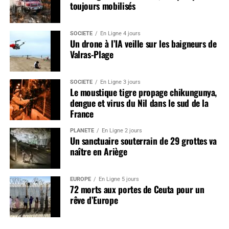
toujours mobilisés
SOCIÉTÉ
En Ligne 4 jours
Un drone à l’IA veille sur les baigneurs de
Valras-Plage
SOCIÉTÉ
En Ligne 3 jours
Le moustique tigre propage chikungunya,
dengue et virus du Nil dans le sud de la
France
PLANÈTE
En Ligne 2 jours
Un sanctuaire souterrain de 29 grottes va
naître en Ariège
EUROPE
En Ligne 5 jours
72 morts aux portes de Ceuta pour un
rêve d’Europe