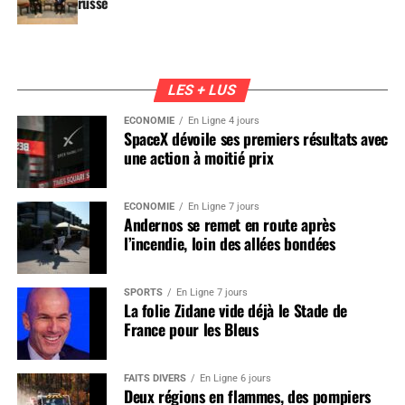
russe
LES + LUS
ÉCONOMIE
En Ligne 4 jours
SpaceX dévoile ses premiers résultats avec
une action à moitié prix
ÉCONOMIE
En Ligne 7 jours
Andernos se remet en route après
l’incendie, loin des allées bondées
SPORTS
En Ligne 7 jours
La folie Zidane vide déjà le Stade de
France pour les Bleus
FAITS DIVERS
En Ligne 6 jours
Deux régions en flammes, des pompiers