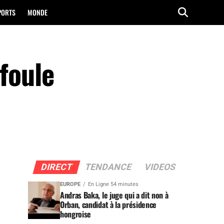
PORTS
MONDE
foule
DIRECT
TENDANCE
VIDEOS
EUROPE
En Ligne 54 minutes
Andras Baka, le juge qui a dit non à
Orban, candidat à la présidence
hongroise