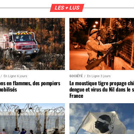
LES + LUS
En Ligne 6 jours
SOCIÉTÉ
En Ligne 3 jours
ons en flammes, des pompiers
Le moustique tigre propage ch
obilisés
dengue et virus du Nil dans le 
France