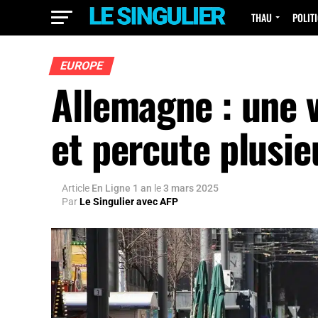
THAU
POLIT
EUROPE
Allemagne : une v
et percute plusie
Article
En Ligne 1 an
le
3 mars 2025
Par
Le Singulier avec AFP