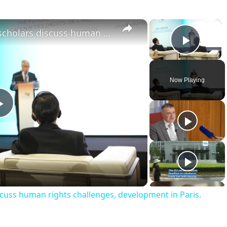
×
×
France: Chinese, European scholars discuss human rights challenges, development in Paris.
Play 
Now Playing
Play
Video
cuss human rights challenges, development in Paris.