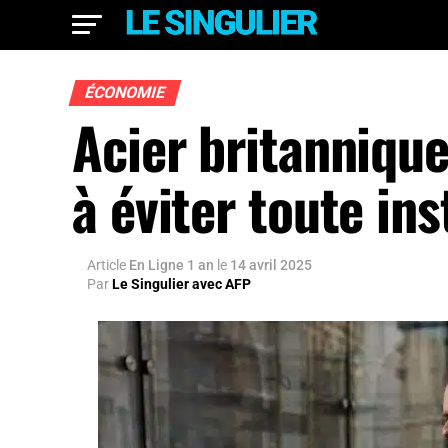
ÉCONOMIE
Acier britannique
à éviter toute in
Article
En Ligne 1 an
le
14 avril 2025
Par
Le Singulier avec AFP