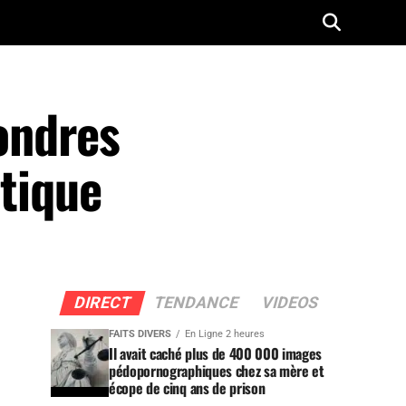
Londres
itique
DIRECT
TENDANCE
VIDEOS
FAITS DIVERS
En Ligne 2 heures
Il avait caché plus de 400 000 images
pédopornographiques chez sa mère et
écope de cinq ans de prison