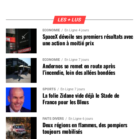
LES + LUS
ÉCONOMIE
En Ligne 4 jours
SpaceX dévoile ses premiers résultats avec
une action à moitié prix
ÉCONOMIE
En Ligne 7 jours
Andernos se remet en route après
l’incendie, loin des allées bondées
SPORTS
En Ligne 7 jours
La folie Zidane vide déjà le Stade de
France pour les Bleus
FAITS DIVERS
En Ligne 6 jours
Deux régions en flammes, des pompiers
toujours mobilisés