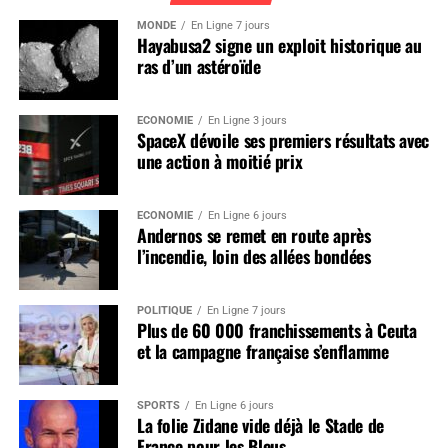
MONDE
En Ligne 7 jours
Hayabusa2 signe un exploit historique au
ras d’un astéroïde
ÉCONOMIE
En Ligne 3 jours
SpaceX dévoile ses premiers résultats avec
une action à moitié prix
ÉCONOMIE
En Ligne 6 jours
Andernos se remet en route après
l’incendie, loin des allées bondées
POLITIQUE
En Ligne 7 jours
Plus de 60 000 franchissements à Ceuta
et la campagne française s’enflamme
SPORTS
En Ligne 6 jours
La folie Zidane vide déjà le Stade de
France pour les Bleus