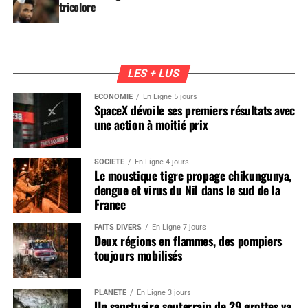
tricolore
LES + LUS
ÉCONOMIE
En Ligne 5 jours
SpaceX dévoile ses premiers résultats avec
une action à moitié prix
SOCIÉTÉ
En Ligne 4 jours
Le moustique tigre propage chikungunya,
dengue et virus du Nil dans le sud de la
France
FAITS DIVERS
En Ligne 7 jours
Deux régions en flammes, des pompiers
toujours mobilisés
PLANÈTE
En Ligne 3 jours
Un sanctuaire souterrain de 29 grottes va