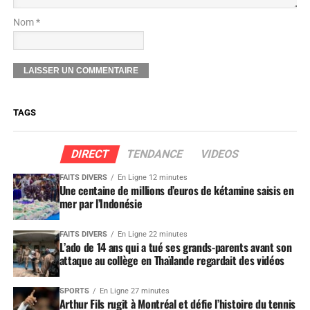
Nom *
TAGS
DIRECT
TENDANCE
VIDEOS
FAITS DIVERS
En Ligne 12 minutes
Une centaine de millions d’euros de kétamine saisis en
mer par l’Indonésie
FAITS DIVERS
En Ligne 22 minutes
L’ado de 14 ans qui a tué ses grands-parents avant son
attaque au collège en Thaïlande regardait des vidéos
SPORTS
En Ligne 27 minutes
Arthur Fils rugit à Montréal et défie l’histoire du tennis