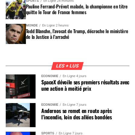
SPORTS
En Ligne 24 minutes
Pauline Ferrand-Prévot malade, la championne en titre
quitte le Tour de France femmes
MONDE
En Ligne 2 heures
Todd Blanche, l’avocat de Trump, décroche le ministère
de la Justice à l’arraché
LES + LUS
ÉCONOMIE
En Ligne 4 jours
SpaceX dévoile ses premiers résultats avec
une action à moitié prix
ÉCONOMIE
En Ligne 7 jours
Andernos se remet en route après
l’incendie, loin des allées bondées
SPORTS
En Ligne 7 jours