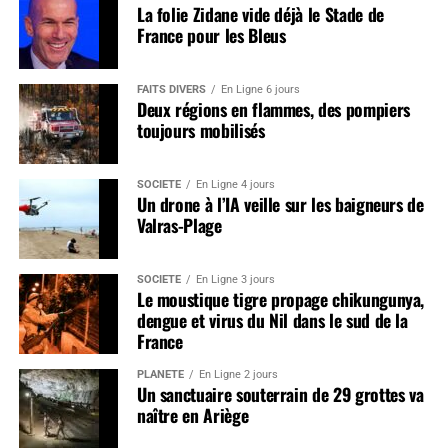
La folie Zidane vide déjà le Stade de
France pour les Bleus
FAITS DIVERS
En Ligne 6 jours
Deux régions en flammes, des pompiers
toujours mobilisés
SOCIÉTÉ
En Ligne 4 jours
Un drone à l’IA veille sur les baigneurs de
Valras-Plage
SOCIÉTÉ
En Ligne 3 jours
Le moustique tigre propage chikungunya,
dengue et virus du Nil dans le sud de la
France
PLANÈTE
En Ligne 2 jours
Un sanctuaire souterrain de 29 grottes va
naître en Ariège