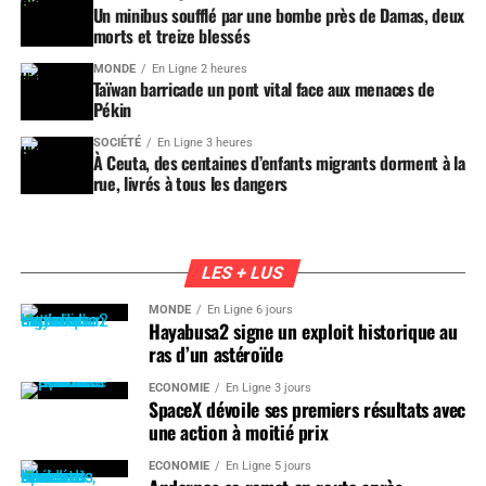
Un minibus soufflé par une bombe près de Damas, deux
morts et treize blessés
MONDE
En Ligne 2 heures
Taïwan barricade un pont vital face aux menaces de
Pékin
SOCIÉTÉ
En Ligne 3 heures
À Ceuta, des centaines d’enfants migrants dorment à la
rue, livrés à tous les dangers
LES + LUS
MONDE
En Ligne 6 jours
Hayabusa2 signe un exploit historique au
ras d’un astéroïde
ÉCONOMIE
En Ligne 3 jours
SpaceX dévoile ses premiers résultats avec
une action à moitié prix
ÉCONOMIE
En Ligne 5 jours