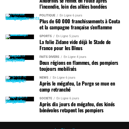
Andernos se remet en route après
l’incendie, loin des allées bondées
POLITIQUE
En Ligne 6 jours
Plus de 60 000 franchissements à Ceuta
et la campagne française s’enflamme
SPORTS
En Ligne 5 jours
La folie Zidane vide déjà le Stade de
France pour les Bleus
FAITS DIVERS
En Ligne 4 jours
Deux régions en flammes, des pompiers
toujours mobilisés
NEWS
En Ligne 6 jours
Après le mégafeu, Le Porge se mue en
camp retranché
SOCIÉTÉ
En Ligne 6 jours
Après dix jours de mégafeu, des kinés
bénévoles retapent les pompiers