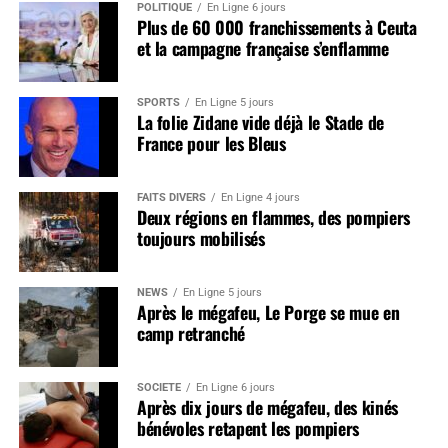
POLITIQUE
En Ligne 6 jours
Plus de 60 000 franchissements à Ceuta
et la campagne française s’enflamme
SPORTS
En Ligne 5 jours
La folie Zidane vide déjà le Stade de
France pour les Bleus
FAITS DIVERS
En Ligne 4 jours
Deux régions en flammes, des pompiers
toujours mobilisés
NEWS
En Ligne 5 jours
Après le mégafeu, Le Porge se mue en
camp retranché
SOCIÉTÉ
En Ligne 6 jours
Après dix jours de mégafeu, des kinés
bénévoles retapent les pompiers