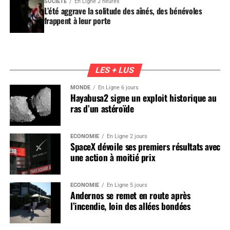
SOCIÉTÉ
En Ligne 2 heures
L’été aggrave la solitude des aînés, des bénévoles
frappent à leur porte
LES + LUS
MONDE
En Ligne 6 jours
Hayabusa2 signe un exploit historique au
ras d’un astéroïde
ÉCONOMIE
En Ligne 2 jours
SpaceX dévoile ses premiers résultats avec
une action à moitié prix
ÉCONOMIE
En Ligne 5 jours
Andernos se remet en route après
l’incendie, loin des allées bondées