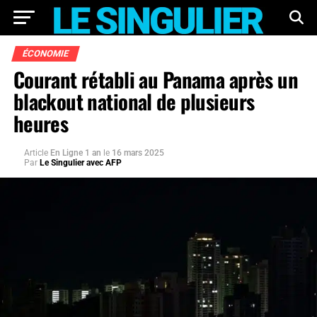
ÉCONOMIE
Courant rétabli au Panama après un
blackout national de plusieurs
heures
Article
En Ligne 1 an
le
16 mars 2025
Par
Le Singulier avec AFP