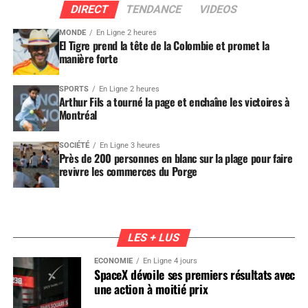
DIRECT
TENDANCE
VIDEOS
MONDE
En Ligne 2 heures
El Tigre prend la tête de la Colombie et promet la
manière forte
SPORTS
En Ligne 2 heures
Arthur Fils a tourné la page et enchaîne les victoires à
Montréal
SOCIÉTÉ
En Ligne 3 heures
Près de 200 personnes en blanc sur la plage pour faire
revivre les commerces du Porge
LES + LUS
ÉCONOMIE
En Ligne 4 jours
SpaceX dévoile ses premiers résultats avec
une action à moitié prix