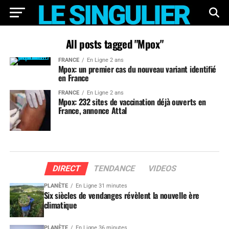
All posts tagged "Mpox"
FRANCE
En Ligne 2 ans
Mpox: un premier cas du nouveau variant identifié
en France
FRANCE
En Ligne 2 ans
Mpox: 232 sites de vaccination déjà ouverts en
France, annonce Attal
DIRECT
TENDANCE
VIDEOS
PLANÈTE
En Ligne 31 minutes
Six siècles de vendanges révèlent la nouvelle ère
climatique
PLANÈTE
En Ligne 36 minutes