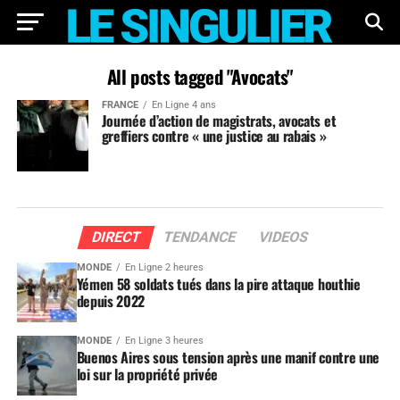
All posts tagged "Avocats"
FRANCE
En Ligne 4 ans
Journée d’action de magistrats, avocats et
greffiers contre « une justice au rabais »
DIRECT
TENDANCE
VIDEOS
MONDE
En Ligne 2 heures
Yémen 58 soldats tués dans la pire attaque houthie
depuis 2022
MONDE
En Ligne 3 heures
Buenos Aires sous tension après une manif contre une
loi sur la propriété privée