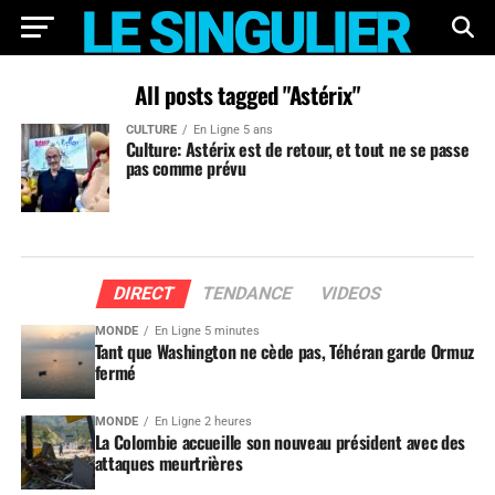
All posts tagged "Astérix"
CULTURE
En Ligne 5 ans
Culture: Astérix est de retour, et tout ne se passe
pas comme prévu
DIRECT
TENDANCE
VIDEOS
MONDE
En Ligne 5 minutes
Tant que Washington ne cède pas, Téhéran garde Ormuz
fermé
MONDE
En Ligne 2 heures
La Colombie accueille son nouveau président avec des
attaques meurtrières