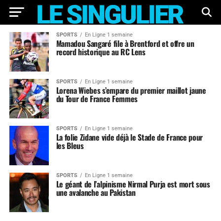
SPORTS
En Ligne 1 semaine
Mamadou Sangaré file à Brentford et offre un
record historique au RC Lens
SPORTS
En Ligne 1 semaine
Lorena Wiebes s’empare du premier maillot jaune
du Tour de France Femmes
SPORTS
En Ligne 1 semaine
La folie Zidane vide déjà le Stade de France pour
les Bleus
SPORTS
En Ligne 1 semaine
Le géant de l’alpinisme Nirmal Purja est mort sous
une avalanche au Pakistan